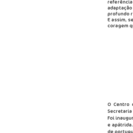
referênci
adaptação
profundo r
E assim, s
coragem qu
O Centro 
Secretaria
Foi inaugu
e apátrida
de portugu