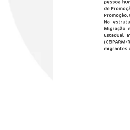
pessoa hum
de Promoçã
Promoção, 
Na estrut
Migração e
Estadual I
(CEIPARM/R
migrantes e
IDE