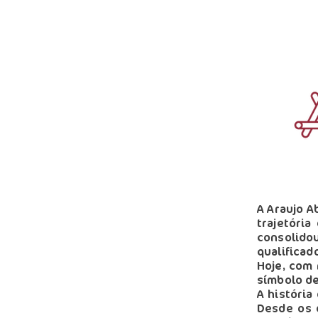
A Araujo A
trajetóri
consolidou
qualificad
Hoje, com 
símbolo de
A história
Desde os 