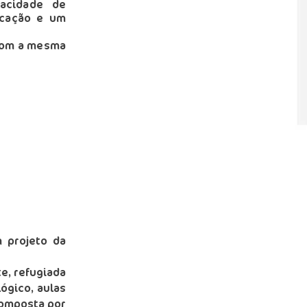
pacidade de
icação e um
 com a mesma
 projeto da
e, refugiada
lógico, aulas
 composta por