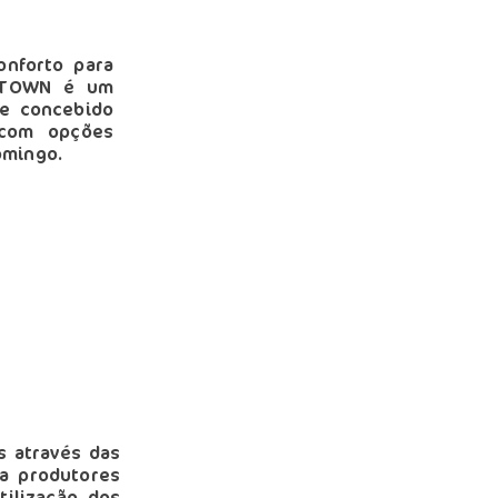
onforto para
UPTOWN é um
 e concebido
 com opções
omingo.
s através das
 a produtores