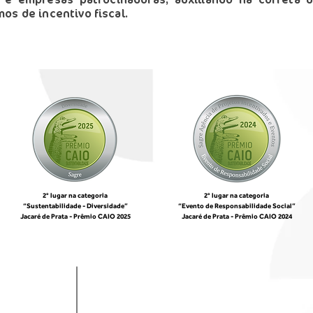
s e empresas patrocinadoras, auxiliando na correta u
os de incentivo fiscal.
2° lugar na categoria
2° lugar na categoria
“Sustentabilidade - Diversidade”
“Evento de Responsabilidade Social”
Jacaré de Prata -
Prêmio CAIO 2025
Jacaré de Prata -
Prêmio CAIO 2024