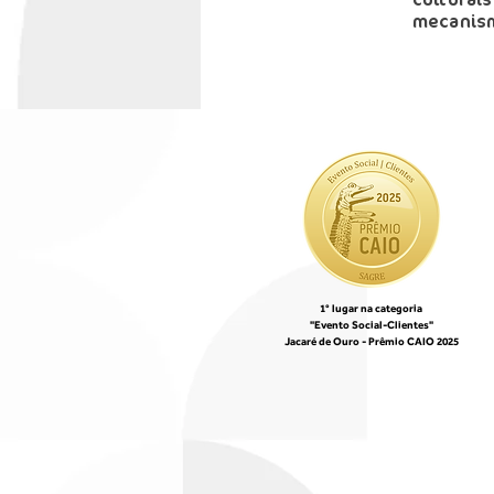
culturai
mecanism
1° lugar na categoria
"Evento Social-Clientes"
Jacaré de Ouro - Prêmio CAIO 2025