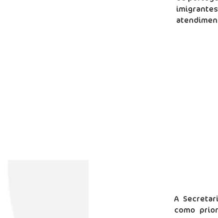
imigrant
atendiment
APOI
A Secretar
como prior