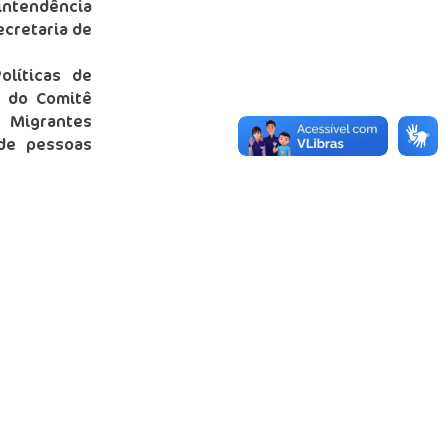
intendência
ecretaria de
líticas de
a do Comitê
s Migrantes
 de pessoas